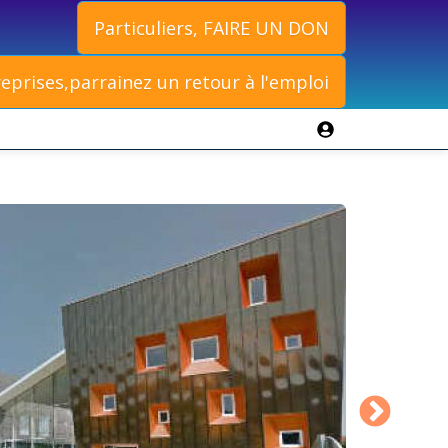
Particuliers, FAIRE UN DON
eprises,parrainez un retour à l'emploi
CADRE
Vous êtes ca
Vous cherche
Vous avez un 
Depuis 1991, l
Venez nou