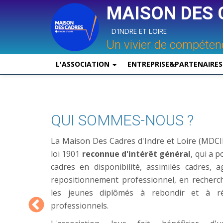
MAISON DES 
D'INDRE ET LOIRE
Aller
Un vivier de compéte
au
contenu
L'ASSOCIATION
ENTREPRISE&PARTENAIRE
principal
QUI SOMMES-NOUS ?
La Maison Des Cadres d'Indre et Loire (MDCIL
loi 1901
reconnue d'intérêt général
, qui a p
cadres en disponibilité, assimilés cadres, 
repositionnement professionnel, en recherc
les jeunes diplômés à rebondir et à réa
professionnels.