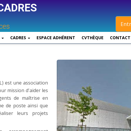
CADRES
Entr
nces
S
CADRES
ESPACE ADHÉRENT
CVTHÈQUE
CONTACT
) est une association
our mission d'aider les
agents de maîtrise en
he de poste ainsi que
liser leurs projets